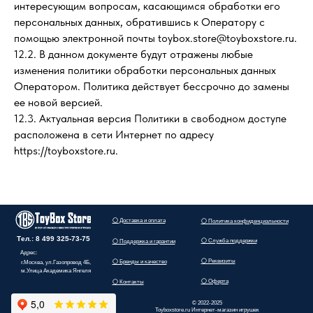
интересующим вопросам, касающимся обработки его
персональных данных, обратившись к Оператору с
помощью электронной почты toybox.store@toyboxstore.ru.
12.2. В данном документе будут отражены любые
изменения политики обработки персональных данных
Оператором. Политика действует бессрочно до замены
ее новой версией.
12.3. Актуальная версия Политики в свободном доступе
расположена в сети Интернет по адресу
https://toyboxstore.ru.
⚪ Доставка и оплата
⚪ Политика конфиденциальности
Тел.: 8 499 325-73-75
⚪ Служба поддержки
⚪ Поддержка и гарантии
Адрес:
⚪ Реквизиты
⚪ Бренды и качество
г.Москва, ул.Газопровод 4Б,
м.Улица Академика Янгеля
⚪ Оферта
⚪ Контакты
© 2022-2025
Toyboxstore.ru Интернет-магазин игрушек