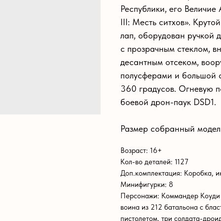
Республики, его Величие 
III: Месть ситхов». Крут
лап, оборудован ручкой 
с прозрачным стеклом, в
десантным отсеком, воо
полусферами и большой 
360 градусов. Огневую 
боевой дрон-паук DSD1.
Размер собранный модели
Возраст: 16+
Кол-во деталей: 1127
Доп.комплектация: Коробка, и
Минифигурки: 8
Персонажи: Коммандер Коуди в
воина из 212 батальона с бла
пистолетом, три солдата-дрои