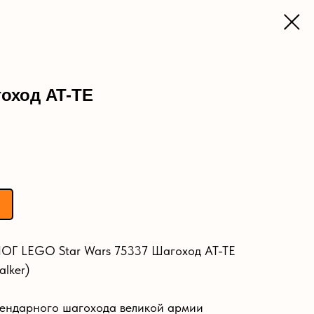
оход AT-TE
ОГ LEGO Star Wars 75337 Шагоход AT-TE
lker)
гендарного шагохода великой армии