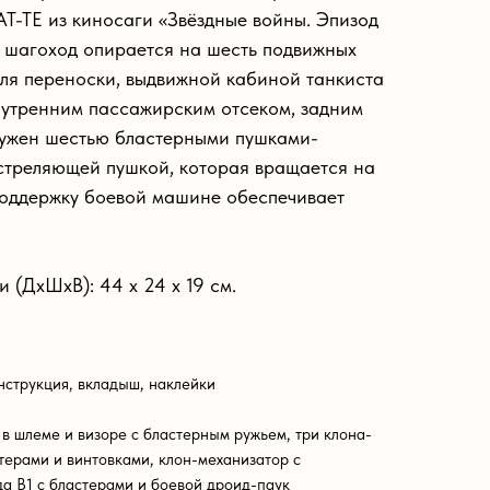
AT-TE из киносаги «Звёздные войны. Эпизод
ой шагоход опирается на шесть подвижных
для переноски, выдвижной кабиной танкиста
нутренним пассажирским отсеком, задним
ружен шестью бластерными пушками-
стреляющей пушкой, которая вращается на
поддержку боевой машине обеспечивает
 (ДxШxВ): 44 x 24 x 19 см.
нструкция, вкладыш, наклейки
 шлеме и визоре с бластерным ружьем, три клона-
стерами и винтовками, клон-механизатор с
да B1 с бластерами и боевой дроид-паук