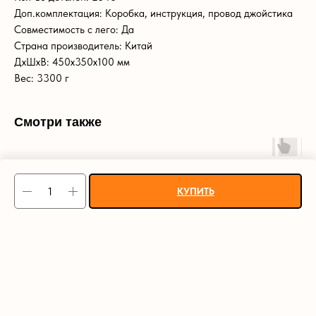
Доп.комплектация: Коробка, инструкция, провод джойстика
Совместимость с лего: Да
Страна производитель: Китай
ДxШxВ: 450x350x100 мм
Вес: 3300 г
Смотри также
КУПИТЬ
NEW
Х
2025